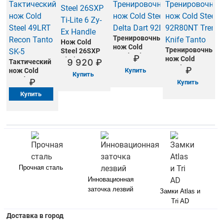
Тренировочный
Нож Cold
нож Cold
Тренировочный
Steel 26SXP
Steel Delta
нож Cold
Ti-Lite 6 Zy-Ex
Тактический
Dart 92DD
Steel
Handle
нож Cold
Купить
Купить
92R80NT
Steel 49LRT
Купить
Trench Knife
Recon Tanto
Купить
Tanto
SK-5
Прочная сталь
Инновационная
заточка лезвий
Замки Atlas и
Tri AD
Доставка в город