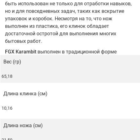
быть использован не только для отработки навыков,
но и для повседневных задач, таких как вскрытие
упаковок и коробок. Несмотря на то, что нож
выполнен из пластика, его клинок обладает
достаточной остротой для выполнения многих
бытовых работ.
FGX Karambit
выполнен в традиционной форме
керамбита, с изогнутым клинком и кольцом на
Вес (гр)
рукояти, которое позволяет удобно держать нож
обратным хватом. Такой дизайн обеспечивает
65,18
максимальную эффективность при использовании.
Клинок изготовлен из
высокопрочного пластика Griv-
Длина клинка (см)
Ex
, который обладает устойчивостью к высоким
температурам и механическим воздействиям. Этот
10,16
материал является аналогом
Zytel
, но превосходит его
по прочности и долговечности.
Длина ножа (см)
Рукоять выполнена из
Kray-Ex
, современного