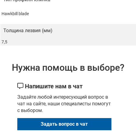
увеличивает срок службы ножа.
Компактность.
Лёгкий и удобный нож легко
Hawkbill blade
хранить и переносить, он не занимает много
места в сумке или кармане.
Толщина лезвия (мм)
Эргономичный дизайн.
Форма рукояти
7,5
повторяет изгибы ладони, снижая усталость при
длительном использовании.
Нужна помощь в выборе?
К каждому ножу предоставляется сертификат, о том,
что он не является холодным оружием.
Напишите нам в чат
Задайте любой интересующий вопрос в
чат на сайте, наши специалисты помогут
с выбором.
Задать вопрос в чат